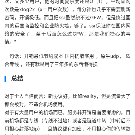
次、又多少用户，他的时间复杂度还是O（1），平均查询
次数是xlog2x（x＝用户次数），每分钟也几乎不需要刷新
密码，开销极低。而且把ssr虽然绕不过GFW，但是绕过国
内的运营商监控和企业防火墙，够了。ssr保证你在国内网
络的安全了，至于后面怎么过GFW，那是我们操心的事
情。"
一句话：开销最低节约成本 国内抗墙够用 ，原生udp， 适
合专线 ，还有就是用了三年多的东西懒得换
总结
对于个人自建而言：新协议好，比如reality，但是流量大了
都会被封，不适合机场使用。
对于有大量用户的机场而已，服务器开销是首要考虑的。目
前机场都是专线（专线不过墙）或者是隧道中转（中转后不
用担心封落地ip），且协议都有加密，不用担心你的传输数