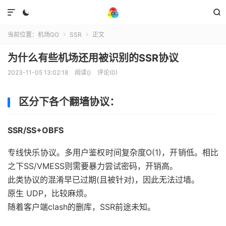



当前位置：
机场GO
SSR
正文


为什么有些机场还用被识别的SSR协议
2023-11-05 13:02:18
阅读(
)
评论(0)
区分下各个翻墙协议：
SSR/SS+OBFS
专线快乐协议。多用户鉴权时间复杂度O(1)，开销低。相比
之下SS/VMESS则需要暴力尝试密码，开销高。
此类协议的混淆早已过期(且被针对)，因此无法过墙。
原生 UDP，比较麻烦。
随着客户端clash的删库，SSR前途未知。