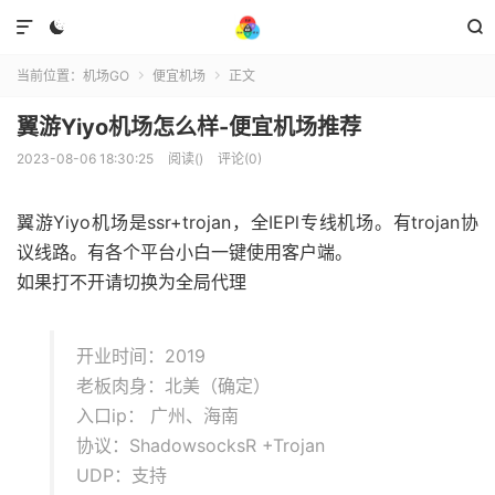



当前位置：
机场GO
便宜机场
正文


翼游Yiyo机场怎么样-便宜机场推荐
2023-08-06 18:30:25
阅读(
)
评论(0)
翼游Yiyo机场是ssr+trojan，全IEPl专线机场。有trojan协
议线路。有各个平台小白一键使用客户端。
如果打不开请切换为全局代理
开业时间：2019
老板肉身：北美（确定）
入口ip： 广州、海南
协议：ShadowsocksR +Trojan
UDP：支持