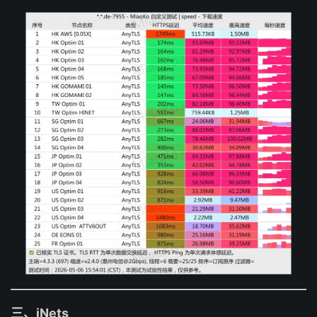
三、iNets