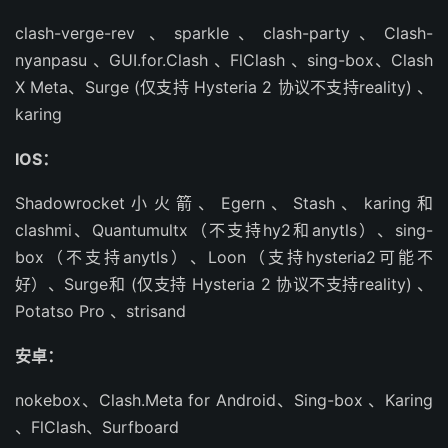
clash-verge-rev 、sparkle、clash-party、Clash-
nyanpasu 、GUI.for.Clash 、FlClash 、sing-box、Clash
X Meta、Surge (仅支持 Hysteria 2 协议不支持reality) 、
karing
IOS：
Shadowrocket小火箭、Egern、Stash、karing和
clashmi、Quantumultx（不支持hy2和anytls）、sing-
box（不支持anytls）、Loon（支持hysteria2可能不
好）、Surge和 (仅支持 Hysteria 2 协议不支持reality) 、
Potatso Pro 、strisand
安卓：
nokebox、Clash.Meta for Android、Sing-box 、Karing
、FlClash、Surfboard