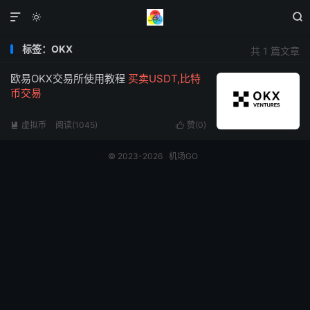



标签：OKX
共 1 篇文章
欧易OKX交易所使用教程
买卖USDT,比特
币交易
虚拟币
阅读(1045)
赞(
0
)


© 2023-2026
机场GO