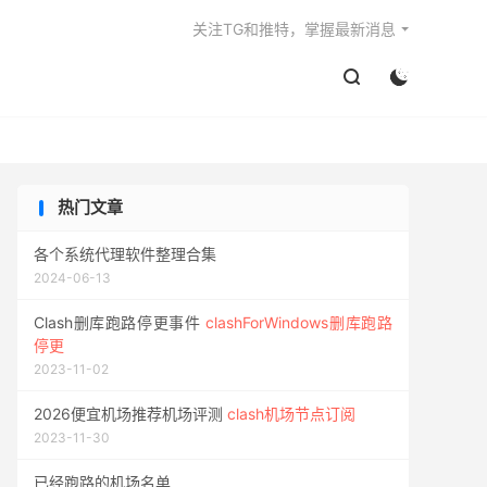

关注TG和推特，掌握最新消息


热门文章
各个系统代理软件整理合集
2024-06-13
Clash删库跑路停更事件
clashForWindows删库跑路
停更
2023-11-02
2026便宜机场推荐机场评测
clash机场节点订阅
2023-11-30
已经跑路的机场名单