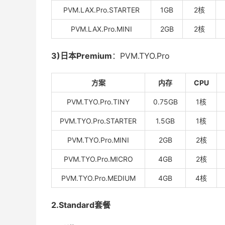
PVM.LAX.Pro.STARTER
1GB
2核
PVM.LAX.Pro.MINI
2GB
2核
3)日本Premium
：PVM.TYO.Pro
方案
内存
CPU
PVM.TYO.Pro.TINY
0.75GB
1核
PVM.TYO.Pro.STARTER
1.5GB
1核
PVM.TYO.Pro.MINI
2GB
2核
PVM.TYO.Pro.MICRO
4GB
2核
PVM.TYO.Pro.MEDIUM
4GB
4核
2.Standard套餐