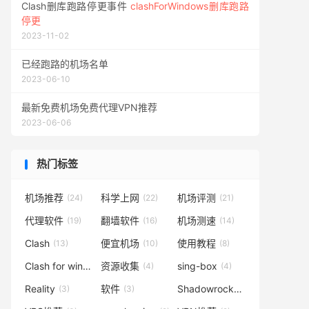
Clash删库跑路停更事件
clashForWindows删库跑路
停更
2023-11-02
已经跑路的机场名单
2023-06-10
最新免费机场免费代理VPN推荐
2023-06-06
热门标签
机场推荐
科学上网
机场评测
(24)
(22)
(21)
代理软件
翻墙软件
机场测速
(19)
(16)
(14)
Clash
便宜机场
使用教程
(13)
(10)
(8)
Clash for windows
资源收集
sing-box
(5)
(4)
(4)
Reality
软件
Shadowrocket
(3)
(3)
(3)