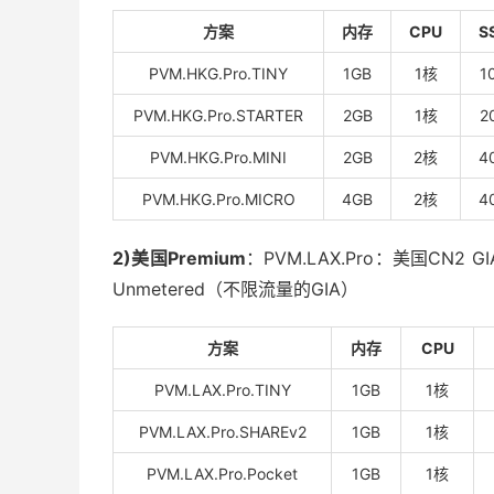
方案
内存
CPU
S
PVM.HKG.Pro.TINY
1GB
1核
1
PVM.HKG.Pro.STARTER
2GB
1核
2
PVM.HKG.Pro.MINI
2GB
2核
4
PVM.HKG.Pro.MICRO
4GB
2核
4
2)美国Premium
：PVM.LAX.Pro：美国CN2 GI
Unmetered（不限流量的GIA）
方案
内存
CPU
PVM.LAX.Pro.TINY
1GB
1核
PVM.LAX.Pro.SHAREv2
1GB
1核
PVM.LAX.Pro.Pocket
1GB
1核