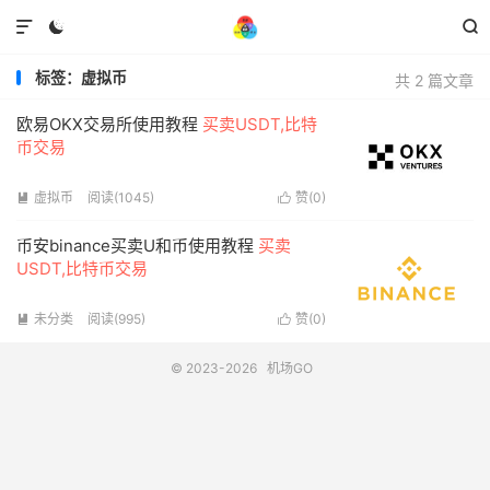



标签：虚拟币
共 2 篇文章
欧易OKX交易所使用教程
买卖USDT,比特
币交易
虚拟币
阅读(1045)
赞(
0
)


币安binance买卖U和币使用教程
买卖
USDT,比特币交易
未分类
阅读(995)
赞(
0
)


© 2023-2026
机场GO